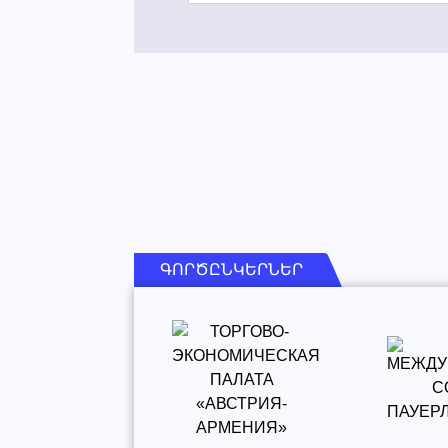
ԳՈՐԾԸՆԿԵՐՆԵՐ