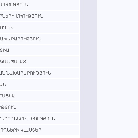
 ՄԻՈՒԹՅՈՒՆ
ՐՆԵՐԻ ՄԻՈՒԹՅՈՒՆ
ԺՈՂՈՎ
ՆԱԽԱՐԱՐՈՒԹՅՈՒՆ
ՑԻԱ
ԿԱՆ ՊԱԼԱՏ
ԱՆ ՆԱԽԱՐԱՐՈՒԹՅՈՒՆ
ԱՆ
ՐԱՑԻԱ
ՒԹՅՈՒՆ
ԲԵՐՈՂՆԵՐԻ ՄԻՈՒԹՅՈՒՆ
ՈՂՆԵՐԻ ԿԼԱՍՏԵՐ