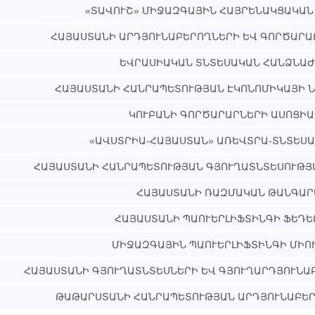
«ՏԱՎՈՒՇ» ՄԻՋԱԶԳԱՅԻՆ ՀԱՅՐԵՆԱԿՑԱԿԱՆ
ՀԱՅԱՍՏԱՆԻ ԱՐԴՅՈՒՆԱԲԵՐՈՂՆԵՐԻ ԵՎ ԳՈՐԾԱՐԱ
ԵՎՐԱՍԻԱԿԱՆ ՏՆՏԵՍԱԿԱՆ ՀԱՆՁՆԱ
ՀԱՅԱՍՏԱՆԻ ՀԱՆՐԱՊԵՏՈՒԹՅԱՆ ԷԿՈՆՈՄԻԿԱՅԻ 
ԿՈՒԲԱՆԻ ԳՈՐԾԱՐԱՐՆԵՐԻ ԱՍՈՑԻԱ
«ԱՎՍՏՐԻԱ-ՀԱՅԱՍՏԱՆ» ԱՌԵՎՏՐԱ-ՏՆՏԵՍԱ
ՀԱՅԱՍՏԱՆԻ ՀԱՆՐԱՊԵՏՈՒԹՅԱՆ ԳՅՈՒՂԱՏՆՏԵՍՈՒԹՅ
ՀԱՅԱՍՏԱՆԻ ՌԱԶՄԱԿԱՆ ԹԱՆԳԱՐ
ՀԱՅԱՍՏԱՆԻ ՊԱՈՒԵՐԼԻՖՏԻՆԳԻ ՖԵԴԵ
ՄԻՋԱԶԳԱՅԻՆ ՊԱՈՒԵՐԼԻՖՏԻՆԳԻ ՄԻՈ
ՀԱՅԱՍՏԱՆԻ ԳՅՈՒՂԱՏՆՏԵՍՆԵՐԻ ԵՎ ԳՅՈՒՂԱՐԴՅՈՒՆԱ
ԹԱԹԱՐՍՏԱՆԻ ՀԱՆՐԱՊԵՏՈՒԹՅԱՆ ԱՐԴՅՈՒՆԱԲԵՐ