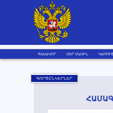
ԳԼԽԱՎՈՐ
ՄԵՐ ՄԱՍԻՆ
ԿԱՌՈՒ
ԳՈՐԾԸՆԿԵՐՆԵՐ
ՀԱՄԱԳ