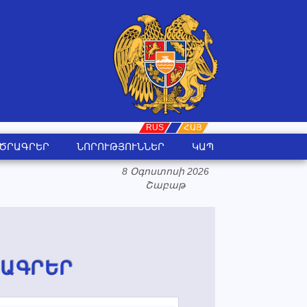
RUS
ORG
ՀԱՅ
ԾՐԱԳՐԵՐ
ՆՈՐՈՒԹՅՈՒՆՆԵՐ
ԿԱՊ
8 Օգոստոսի 2026
Շաբաթ
ՆԱԳՐԵՐ