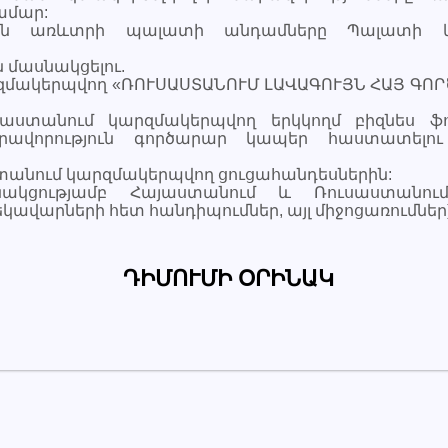
ամար:
քին առևտրի պալատի անդամները Պալատի կ
 մասնակցելու.
կազմակերպվող «ՌՈՒՍԱՍՏԱՆՈՒՄ ԼԱՎԱԳՈՒՅՆ ՀԱՅ ԳՈՐ
աստանում կարզմակերպվող երկկողմ բիզնես ֆոր
արավորություն գործարար կապեր հաստատելո
ստանում կարզմակերպվող ցուցահանդեսներին:
նակցությամբ Հայաստանում և Ռուսաստանու
եկավարների հետ հանդիպումներ, այլ միջոցառումներ)
ԴԻՄՈՒՄԻ ՕՐԻՆԱԿ