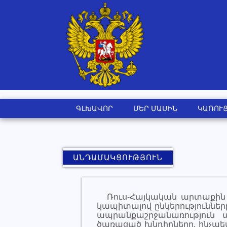
ԳԼԽԱՎՈՐ
ՄԵՐ ՄԱՍԻՆ
ԿԱՌՈՒ
ԱՆԴԱՄԱԿՑՈՒԹՅՈՒՆ
Ռուս-Հայկական արտաքին
կապիտալով ընկերություննե
ապրանքաշրջանառություն ա
ծառացած խնդիրները, ինչպե