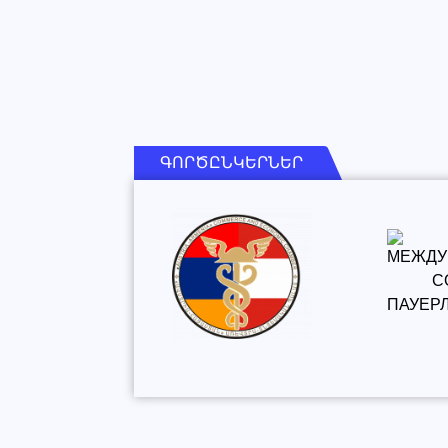
ԳՈՐԾԸՆԿԵՐՆԵՐ