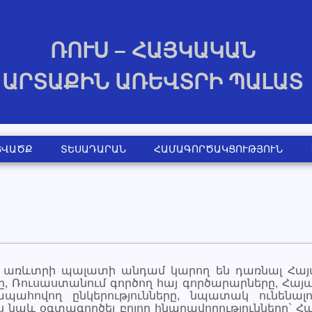
ՌՈՒՍ – ՀԱՅԿԱԿԱՆ
ԱՐՏԱՔԻՆ ԱՌԵՎՏՐԻ ՊԱԼԱՏ
ՑՎԱԾՔ
ՏԵՍԱԴԱՐԱՆ
ՀԱՄԱԳՈՐԾԱԿՑՈՒԹՅՈՒՆ
 առևտրի պալատի անդամ կարող են դառնալ Հայ
րը, Ռուսաստանում գործող հայ գործարարները, Հա
պահովող ընկերությունները, նպատակ ունենալո
ս նաև օգտագործել բոլոր հնարավորությունները` 