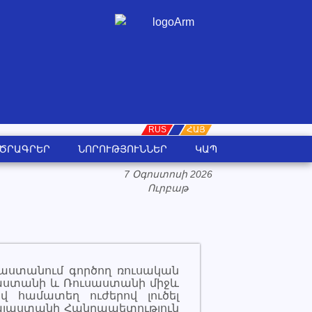
RUS
ORG
ՀԱՅ
ԾՐԱԳՐԵՐ
ՆՈՐՈՒԹՅՈՒՆՆԵՐ
ԿԱՊ
7 Օգոստոսի 2026
Ուրբաթ
աստանում գործող ռուսական
յաստանի և Ռուսաստանի միջև
վ համատեղ ուժերով լուծել
Հայաստանի Հանրապետություն