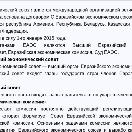
ический союз является международной организацией реги
ла основана договором О Евразийском экономическом союзе
 республика Армения, Республика Беларусь, Казахская 
я Федерация.
в силу 1-го января 2015 года.
рганами ЕАЭС являются Высший Евразийский эк
ет, Евразийская экономическая комиссия, Суд ЕАЭС.
ий экономический совет
номический совет — высший орган Евразийского экономи
ский совет входят главы государств стран-членов Евраз
ый совет
нного совета входят главы правительств государств-члено
мическая комисиия
ческая комиссия постоянно действующий регулирующи
, которая формирует Совет Евразийской экономическо
еской комиссии. Основными задачами комиссии являютс
звития Евразийского экономического союза и выработ