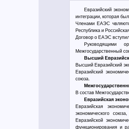
Евразийский эконом
интеграции, которая бы
Членами ЕАЭС чвляются
Республика и Российска
Договор о ЕАЭС вступил 
Руководящими о
Межгосударственный сов
Высший Евразийск
Высший Евразийский эко
Евразийский экономиче
союза.
Межгосударственн
В состав Межгосударстве
Евразийская эконо
Евразийская экономи
экономического союза
Евразийской экономич
функционирования и ра