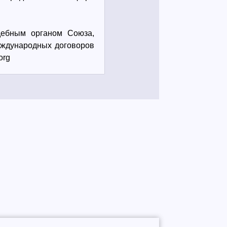
дебным органом Союза,
еждународных договоров
org