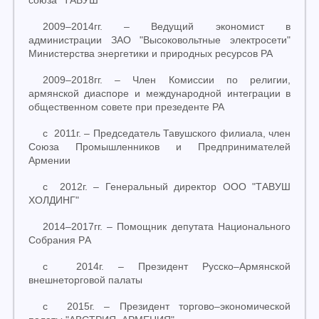
2009
–
2014гг.
–
Ведущий экономист в
администрации ЗАО "Высоковольтные электросети"
Министерства энергетики и природных ресурсов РА
2009
–
2018гг.
–
Член Комиссии по религии,
армянской диаспоре и международной интеграции в
общественном совете при презеденте РА
с 2011г.
–
Председатель Тавушского филиала, член
Союза Промышленников и Предпринимателей
Армении
с 2012г.
–
Генеральный директор ООО "ТАВУШ
ХОЛДИНГ"
2014
–
2017гг.
–
Помощник депутата Национального
Собрания РA
с 2014г.
–
Президент Русско
–
Армянской
внешне
торговой
палаты
с 2015г.
–
Президент торгово
–
экономической