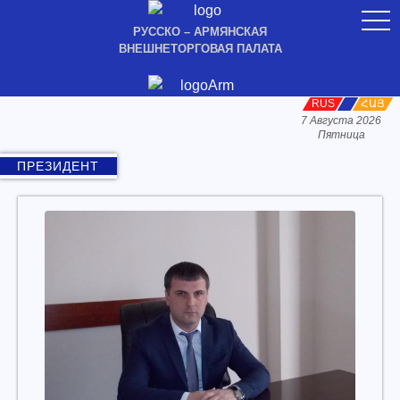
togg
navi
РУССКО – АРМЯНСКАЯ
ВНЕШНЕТОРГОВАЯ ПАЛАТА
RUS
ORG
ՀԱՅ
7 Августа 2026
Пятница
ПРЕЗИДЕНТ