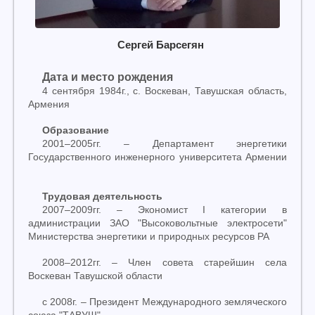
Сергей Барсегян
Дата и место рождения
4 сентября 1984г., с. Воскеван, Тавушская область,
Армения
Образование
2001
–
2005гг.
–
Департамент энергетики
Государственного инженерного университета Армении
Трудовая деятельность
2007
–
2009гг.
–
Экономист I категории в
администрации ЗАО "Высоковольтные электросети"
Министерства энергетики и природных ресурсов РА
2008
–
2012гг.
–
Член совета старейшин села
Воскеван Тавушской области
с 2008г.
–
Президент Международного земляческого
союза "ТАВУШ"